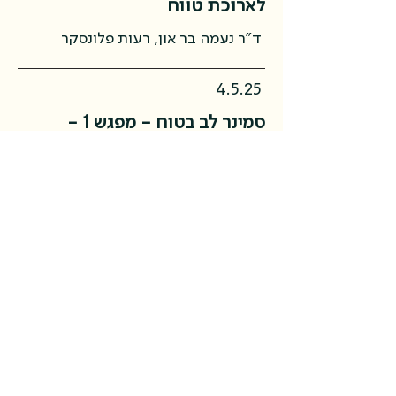
לארוכת טווח
ד"ר נעמה בר און, רעות פלונסקר
4.5.25
סמינר לב בטוח - מפגש 1 -
הרצאת אתיקה
ד"ר איילת כהן וידר, רעות פלונסקר
לב בטוח - השבט פה בשבילכם
הצטרפו לצוות המטפלים.ות
הצטרפו למחקר
איזור מטפלים.ות
לכל מידע נוסף:
שלחו מייל
​משרות פתוחות