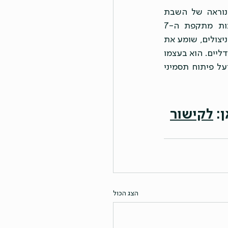
רבים מניצולי ושורדי פסטיבל נובה היו תחת השפעת סמים שונים בזמן הטראומה הנוראה של השבת 
השחורה, ואף ממשיכים להשתמש מאז. בפרק מיוחד של ההסכת "מכורים" בעקבות מתקפת ה-7 
באוקטובר, משוחחים מגישי ההסכת, אורי ואילן, עם גיא, פסיכותרפיסט שמטפל ברבים מהניצולים, שומע את 
הזוועות שחוו ומסייע להם לחזור לחיים. גיא מתמחה בהתמכרויות ובהשפעות סמים פסיכדליים. הוא בעצמו 
מכור נקי. לדבריו מוקדם עדיין לקבוע אילו השלכות יהיו לשימוש בסמים בזמן הטבח ועל פיתוח תסמיני 
: 
לקישור
הצג הכול