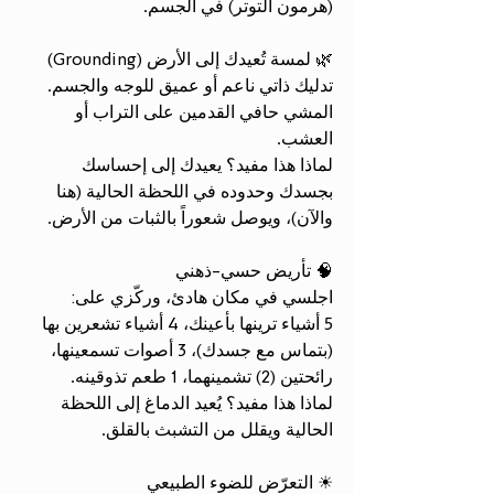
(هرمون التوتر) في الجسم.
🌿 لمسة تُعيدك إلى الأرض (Grounding) 
تدليك ذاتي ناعم أو عميق للوجه والجسم. 
المشي حافي القدمين على التراب أو 
العشب.
لماذا هذا مفيد؟ يعيدك إلى إحساسك 
بجسدك وحدوده في اللحظة الحالية (هنا 
والآن)، ويوصل شعوراً بالثبات من الأرض.
🧠 تأريض حسي-ذهني
اجلسي في مكان هادئ، وركّزي على:
5 أشياء ترينها بأعينك، 4 أشياء تشعرين بها 
(بتماس مع جسدك)، 3 أصوات تسمعينها، 
رائحتين (2) تشمينهما، 1 طعم تذوقينه.
لماذا هذا مفيد؟ يُعيد الدماغ إلى اللحظة 
الحالية ويقلل من التشبث بالقلق.
☀ التعرّض للضوء الطبيعي