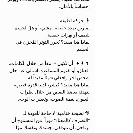
إحساساً بالأمان.
🧍 حركة لطيفة
تمارين تمدد خفيفة، مشي، أو هزّ الجسم 
بلطف أو بهزات خفيفة.
لماذا هذا مفيد؟ يُحرر التوتر المُخزن في 
الجسم.
👨‍👩‍👦  أن نكون -  معاً من خلال الكلمات، 
العناق، أو تقديم المساعدة. اسألي عن حال 
شخص آخر وافعلي شيئاً مفيداً له.
لماذا هذا مفيد؟ كبشر، لدينا قدرة فطرية 
لتهدئة بعضنا البعض من خلال نظرات 
العيون، نغمة الصوت، وتعبيرات الوجه.
💚 نصيحة ختامية: لا حاجة للعودة لـ 
”التصرف كالمعتاد” فوراً. من المسموح أن 
ترتاحي. أن تتوقفي. جسدك ونفسك مرّا 